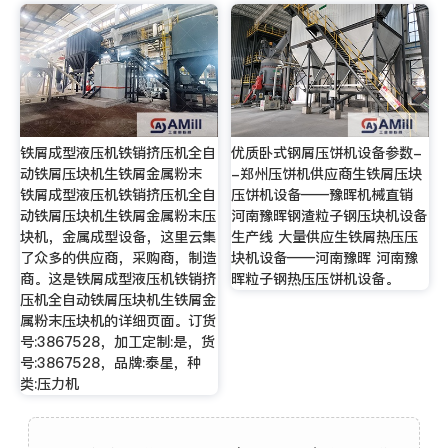
铁屑成型液压机铁销挤压机全自
优质卧式钢屑压饼机设备参数-
动铁屑压块机生铁屑金属粉末
-郑州压饼机供应商生铁屑压块
铁屑成型液压机铁销挤压机全自
压饼机设备——豫晖机械直销
动铁屑压块机生铁屑金属粉末压
河南豫晖钢渣粒子钢压块机设备
块机，金属成型设备，这里云集
生产线 大量供应生铁屑热压压
了众多的供应商，采购商，制造
块机设备——河南豫晖 河南豫
商。这是铁屑成型液压机铁销挤
晖粒子钢热压压饼机设备。
压机全自动铁屑压块机生铁屑金
属粉末压块机的详细页面。订货
号:3867528，加工定制:是，货
号:3867528，品牌:泰星，种
类:压力机