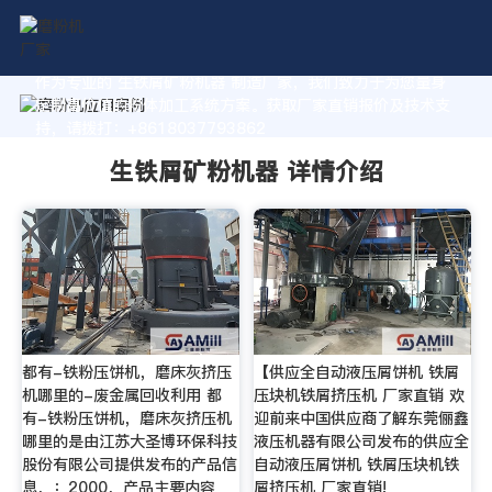
作为专业的 生铁屑矿粉机器 制造厂家，我们致力于为您量身
定制高价值的粉体加工系统方案。获取厂家直销报价及技术支
持，请拨打：+8618037793862
生铁屑矿粉机器 详情介绍
都有-铁粉压饼机，磨床灰挤压
【供应全自动液压屑饼机 铁屑
机哪里的-废金属回收利用 都
压块机铁屑挤压机 厂家直销 欢
有-铁粉压饼机，磨床灰挤压机
迎前来中国供应商了解东莞俪鑫
哪里的是由江苏大圣博环保科技
液压机器有限公司发布的供应全
股份有限公司提供发布的产品信
自动液压屑饼机 铁屑压块机铁
息，：2000，产品主要内容
屑挤压机 厂家直销!