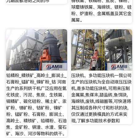
九朝故都洛阳之间的市
铸铁屑、铁精粉、焦炭、镍粉、
球磨铸铁屑、海绵铁、镁粉、硅
粉、炉渣粉、金属瓶盖及其它金
属屑。
铅精粉_精铁矿_高岭土_膨润土_
压块机，多功能压块机—我公司
石膏粉_锰矿粉_镍矿粉_钴 河南
生产的压块机为全自动液压压块
生产的系列烘干机广泛应用在氧
机,是多功能压块机,可用来压制
化铁皮、污泥、焦炭、生铁屑、
金属屑,焦煤末,舔盐砖,鱼饵块,
铜精矿、碳化硅粉、稀土矿、汞
海绵铁,废铁,线磁圈等,可快速将
矿粉、锡矿粉、钴矿粉、镍矿
其压制成各种尺寸和形状的块,
粉、锰矿粉、石膏粉、膨润土、
仅仅通过更换模具的方式来实
高岭土、精铁矿、铅精粉、石油
现,了解多功能技术参数和
焦、金矿粉、钢渣、水渣、萤石
矿、海沙、河沙等物料的烘干。