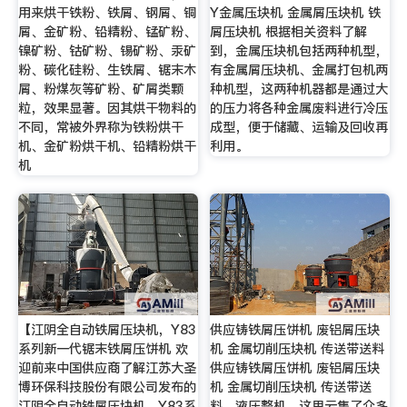
用来烘干铁粉、铁屑、钢屑、铜
Y金属压块机 金属屑压块机 铁
屑、金矿粉、铅精粉、锰矿粉、
屑压块机 根据相关资料了解
镍矿粉、钴矿粉、锡矿粉、汞矿
到，金属压块机包括两种机型，
粉、碳化硅粉、生铁屑、锯末木
有金属屑压块机、金属打包机两
屑、粉煤灰等矿粉、矿屑类颗
种机型，这两种机器都是通过大
粒，效果显著。因其烘干物料的
的压力将各种金属废料进行冷压
不同，常被外界称为铁粉烘干
成型，便于储藏、运输及回收再
机、金矿粉烘干机、铅精粉烘干
利用。
机
【江阴全自动铁屑压块机，Y83
供应铸铁屑压饼机 废铝屑压块
系列新一代锯末铁屑压饼机 欢
机 金属切削压块机 传送带送料
迎前来中国供应商了解江苏大圣
供应铸铁屑压饼机 废铝屑压块
博环保科技股份有限公司发布的
机 金属切削压块机 传送带送
江阴全自动铁屑压块机，Y83系
料，液压整机，这里云集了众多