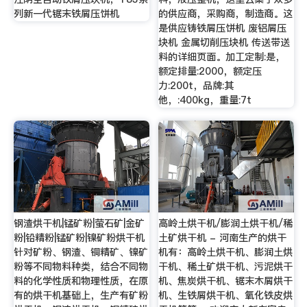
列新一代锯末铁屑压饼机
的供应商，采购商，制造商。这
是供应铸铁屑压饼机 废铝屑压
块机 金属切削压块机 传送带送
料的详细页面。加工定制:是，
额定排量:2000，额定压
力:200t，品牌:其
他，:400kg，重量:7t
钢渣烘干机|锰矿粉|萤石矿|金矿
高岭土烘干机/膨润土烘干机/稀
粉|铅精粉|锰矿粉|镍矿粉烘干机
土矿烘干机 - 河南生产的烘干
针对矿粉、钢渣、铜精矿、镍矿
机有：高岭土烘干机、膨润土烘
粉等不同物料种类，结合不同物
干机、稀土矿烘干机、污泥烘干
料的化学性质和物理性质，在原
机、焦炭烘干机、锯末木屑烘干
有的烘干机基础上，生产有矿粉
机、生铁屑烘干机、氧化铁皮烘