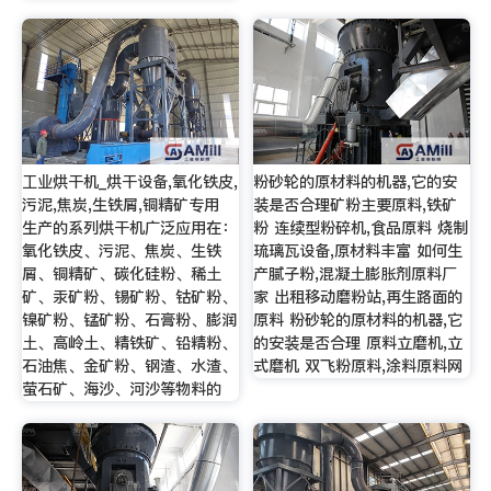
工业烘干机_烘干设备,氧化铁皮,
粉砂轮的原材料的机器,它的安
污泥,焦炭,生铁屑,铜精矿专用
装是否合理矿粉主要原料,铁矿
生产的系列烘干机广泛应用在：
粉 连续型粉碎机,食品原料 烧制
氧化铁皮、污泥、焦炭、生铁
琉璃瓦设备,原材料丰富 如何生
屑、铜精矿、碳化硅粉、稀土
产腻子粉,混凝土膨胀剂原料厂
矿、汞矿粉、锡矿粉、钴矿粉、
家 出租移动磨粉站,再生路面的
镍矿粉、锰矿粉、石膏粉、膨润
原料 粉砂轮的原材料的机器,它
土、高岭土、精铁矿、铅精粉、
的安装是否合理 原料立磨机,立
石油焦、金矿粉、钢渣、水渣、
式磨机 双飞粉原料,涂料原料网
萤石矿、海沙、河沙等物料的