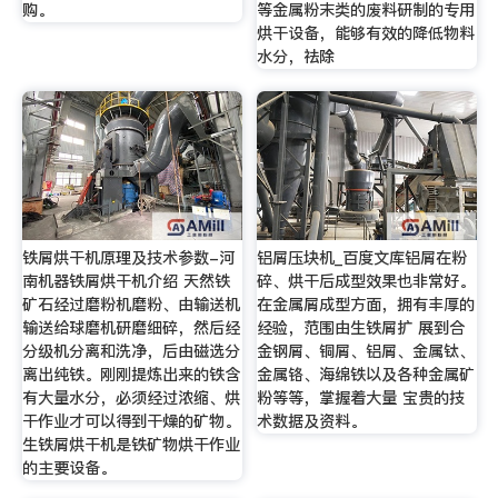
购。
等金属粉末类的废料研制的专用
烘干设备，能够有效的降低物料
水分，祛除
铁屑烘干机原理及技术参数-河
铝屑压块机_百度文库铝屑在粉
南机器铁屑烘干机介绍 天然铁
碎、烘干后成型效果也非常好。
矿石经过磨粉机磨粉、由输送机
在金属屑成型方面，拥有丰厚的
输送给球磨机研磨细碎，然后经
经验，范围由生铁屑扩 展到合
分级机分离和洗净，后由磁选分
金钢屑、铜屑、铝屑、金属钛、
离出纯铁。刚刚提炼出来的铁含
金属铬、海绵铁以及各种金属矿
有大量水分，必须经过浓缩、烘
粉等等，掌握着大量 宝贵的技
干作业才可以得到干燥的矿物。
术数据及资料。
生铁屑烘干机是铁矿物烘干作业
的主要设备。