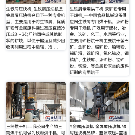
生铁屑压块机_生铁屑压块机是
生铁屑专用烘干机 汞矿粉专用
金属屑压块机名目下一种专业机
干燥机_—中国食品机械设备供
型，主要是用于将生铁屑、优质
应网生铁屑专用烘干机，汞矿粉
矿粉等金属原料通过高压直接冷
专用干燥机 广泛用于建材，冶
压成3～6公斤的圆柱或其他形
金、选矿、化工、水泥等行业，
状的饼块，以便于储运及减少回
主要用矿粉烘干机主要烘干萤石
收再利用过程中运输、冶 …
矿、金矿粉、锰矿粉、铅精粉、
锡矿粉、镍矿粉、氧化铁皮、铜
精矿、生铁屑、汞矿粉、钴矿
粉、钢渣、等金属粉末类的废料
研制的专用烘干
三筒烘干机--我公司生产的三
Y金属压块机 金属屑压块机 铁
筒烘干机可做为铁粉烘干机，可
屑压块机品牌：鑫源液压-盖德