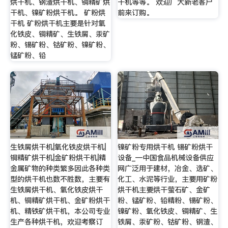
烘干机、钢渣烘干机、铜精矿烘
干机等等。 欢迎广大新老客户
干机、镍矿粉烘干机。 矿粉烘
前来订购。
干机 矿粉烘干机主要是针对氧
化铁皮、铜精矿、生铁屑、汞矿
粉、锡矿粉、钴矿粉、镍矿粉、
锰矿粉、铅
生铁屑烘干机|氧化铁皮烘干机|
镍矿粉专用烘干机 锡矿粉烘干
铜精矿烘干机|金矿粉烘干机|精
设备_—中国食品机械设备供应
金属矿物的种类繁多因此各种类
网广泛用于建材，冶金、选矿、
型的烘干机也数不胜数，主要有
化工、水泥等行业，主要用矿粉
生铁屑烘干机、氧化铁皮烘干
烘干机主要烘干萤石矿、金矿
机、铜精矿烘干机、金矿粉烘干
粉、锰矿粉、铅精粉、锡矿粉、
机、精铁矿烘干机，本公司专业
镍矿粉、氧化铁皮、铜精矿、生
生产各种烘干机，欢迎考察订
铁屑、汞矿粉、钴矿粉、钢渣、