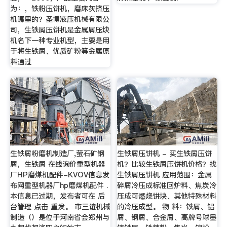
为：，铁粉压饼机，磨床灰挤压
机哪里的？圣博液压机械有限公
司，生铁屑压饼机是金属屑压块
机名下一种专业机型，主要是用
于将生铁屑、优质矿粉等金属原
料通过
生铁屑粉磨机制造厂,萤石矿钢
生铁屑压饼机 - 买生铁屑压饼
屑，生铁屑 在线询价重型机器
机？比较生铁屑压饼机价格？找
厂HP磨煤机配件-KVOV信息发
生铁屑压饼机 应用范围：金属
布网重型机器厂hp磨煤机配件 .
碎屑冷压成标准回炉料、焦炭冷
本信息已过期，发布者可在 后
压成可燃烧饼块、其他特殊材料
台管理 点击 重发。 市三谊机械
的冷压成型。 物 料：铁屑、铝
制造（）是位于河南省会郑州与
屑、钢屑、合金屑、高牌号球墨